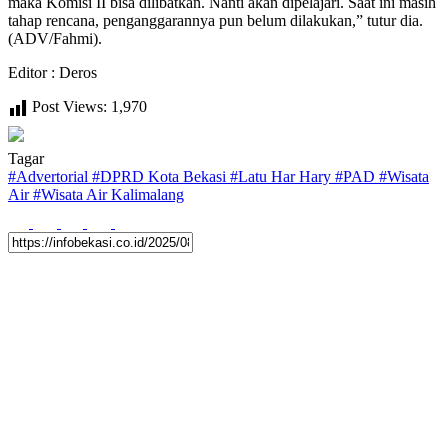
maka Komisi II bisa dilibatkan. Nanti akan dipelajari. Saat ini masih
tahap rencana, penganggarannya pun belum dilakukan,” tutur dia.
(ADV/Fahmi).
Editor : Deros
Post Views:
1,970
Tagar
#
Advertorial
#
DPRD Kota Bekasi
#
Latu Har Hary
#
PAD
#
Wisata
Air
#
Wisata Air Kalimalang