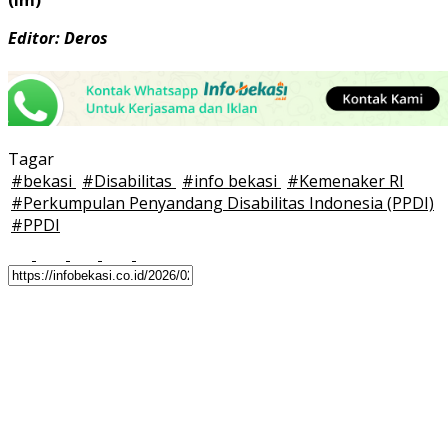
Editor: Deros
Tagar
#
bekasi
#
Disabilitas
#
info bekasi
#
Kemenaker RI
#
Perkumpulan Penyandang Disabilitas Indonesia (PPDI)
#
PPDI