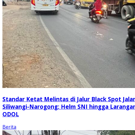
Standar Ketat Melintas di Jalur Black Spot Jala
Siliwangi-Narogong: Helm SNI hingga Laranga
ODOL
Berita